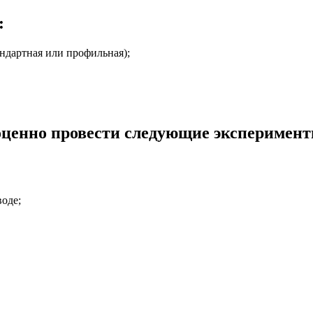
:
андартная или профильная);
оценно провести следующие эксперимент
оде;