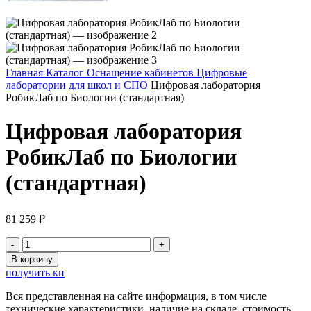
Главная
Каталог
Оснащение кабинетов
Цифровые
лаборатории для школ и СПО
Цифровая лаборатория
РобикЛаб по Биологии (стандартная)
Цифровая лаборатория
РобикЛаб по Биологии
(стандартная)
81 259
₽
Количество
товара
В корзину
Цифровая
получить кп
лаборатория
РобикЛаб
Вся представленная на сайте информация, в том числе
по
технические характеристики, наличие на складе, стоимость