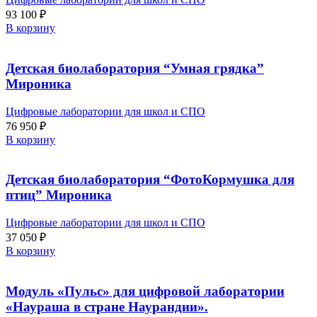
93 100
₽
В корзину
Детская биолаборатория “Умная грядка”
Мироника
Цифровые лаборатории для школ и СПО
76 950
₽
В корзину
Детская биолаборатория “ФотоКормушка для
птиц” Мироника
Цифровые лаборатории для школ и СПО
37 050
₽
В корзину
Модуль «Пульс» для цифровой лаборатории
«Наураша в стране Наурандии».