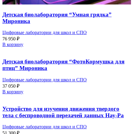
Детская биолаборатория “Умная грядка”
Мироника
Цифровые лаборатории для школ и СПО
76 950
₽
В корзину
Детская биолаборатория “ФотоКормушка для
птиц” Мироника
Цифровые лаборатории для школ и СПО
37 050
₽
В корзину
Устройство для изучения движения твердого
тела с беспроводной передачей данных Нау-Ра
Цифровые лаборатории для школ и СПО
51 300
₽