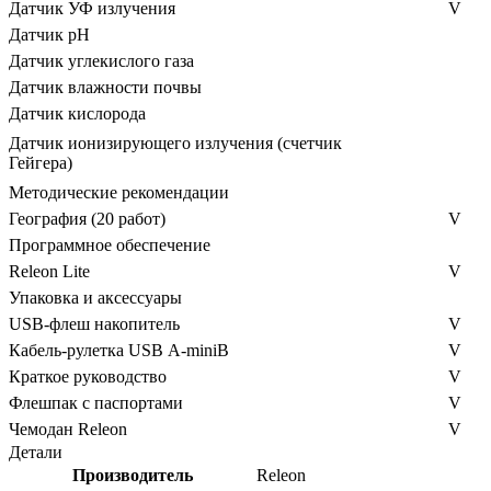
Датчик УФ излучения
V
Датчик рН
Датчик углекислого газа
Датчик влажности почвы
Датчик кислорода
Датчик ионизирующего излучения (счетчик
Гейгера)
Методические рекомендации
География (20 работ)
V
Программное обеспечение
Releon Lite
V
Упаковка и аксессуары
USB-флеш накопитель
V
Кабель-рулетка USB А-miniB
V
Краткое руководство
V
Флешпак с паспортами
V
Чемодан Releon
V
Детали
Производитель
Releon