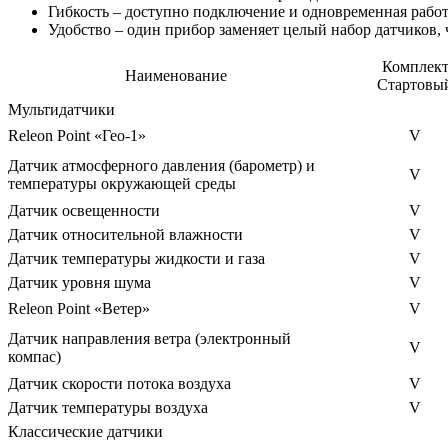
Гибкость – доступно подключение и одновременная работ
Удобство – один прибор заменяет целый набор датчиков, 
Комплек
Наименование
Стартовы
Мультидатчики
Releon Point «Гео-1»
V
Датчик атмосферного давления (барометр) и
V
температуры окружающей среды
Датчик освещенности
V
Датчик относительной влажности
V
Датчик температуры жидкости и газа
V
Датчик уровня шума
V
Releon Point «Ветер»
V
Датчик направления ветра (электронный
V
компас)
Датчик скорости потока воздуха
V
Датчик температуры воздуха
V
Классические датчики