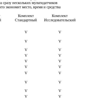
а сразу нескольких мультидатчиков
что экономит место, время и средства
т
Комплект
Комплект
й
Стандартный
Исследовательский
V
V
V
V
V
V
V
V
V
V
V
V
V
V
V
V
V
V
V
V