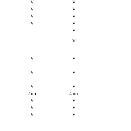
V
V
V
V
V
V
V
V
V
V
V
V
V
V
V
V
2 шт
4 шт
V
V
V
V
V
V