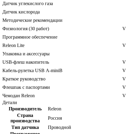
Датчик углекислого газа
Датчик кислорода
Методические рекомендации
Физиология (30 работ)
V
Программное обеспечение
Releon Lite
V
Упаковка и аксессуары
USB-флеш накопитель
V
Кабель-рулетка USB А-miniB
V
Краткое руководство
V
Флешпак с паспортами
V
Чемодан Releon
V
Детали
Производитель
Releon
Страна
Россия
производства
Тип датчика
Проводной
Программное