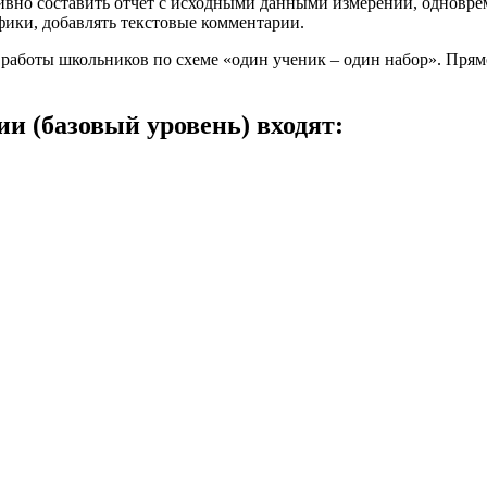
вно составить отчет с исходными данными измерений, одноврем
фики, добавлять текстовые комментарии.
работы школьников по схеме «один ученик – один набор». Прям
и (базовый уровень) входят: