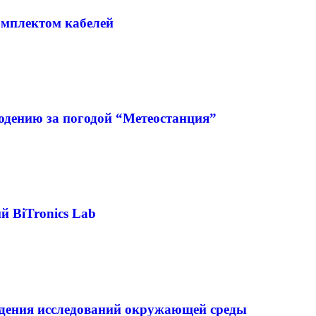
омплектом кабелей
дению за погодой “Метеостанция”
й BiTronics Lab
ения исследований окружающей среды