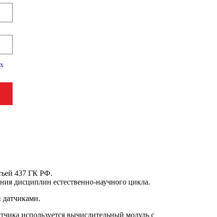
ых
тьей 437 ГК РФ.
ения дисциплин естественно-научного цикла.
и датчиками.
атчика используется вычислительный модуль с