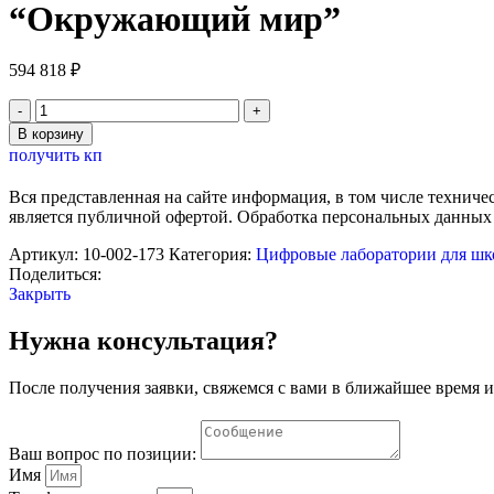
“Окружающий мир”
594 818
₽
Количество
товара
В корзину
Комплект
получить кп
для
практического
Вся представленная на сайте информация, в том числе техниче
изучения
является публичной офертой. Обработка персональных данных
естественно-
научных
Артикул:
10-002-173
Категория:
Цифровые лаборатории для ш
тем
Поделиться:
по
Закрыть
предмету
"Окружающий
Нужна консультация?
мир"
После получения заявки, свяжемся с вами в ближайшее время и
Ваш вопрос по позиции:
Имя