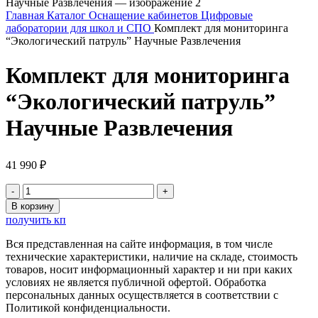
Главная
Каталог
Оснащение кабинетов
Цифровые
лаборатории для школ и СПО
Комплект для мониторинга
“Экологический патруль” Научные Развлечения
Комплект для мониторинга
“Экологический патруль”
Научные Развлечения
41 990
₽
Количество
товара
В корзину
Комплект
получить кп
для
мониторинга
Вся представленная на сайте информация, в том числе
"Экологический
технические характеристики, наличие на складе, стоимость
патруль"
товаров, носит информационный характер и ни при каких
Научные
условиях не является публичной офертой. Обработка
Развлечения
персональных данных осуществляется в соответствии с
Политикой конфиденциальности.