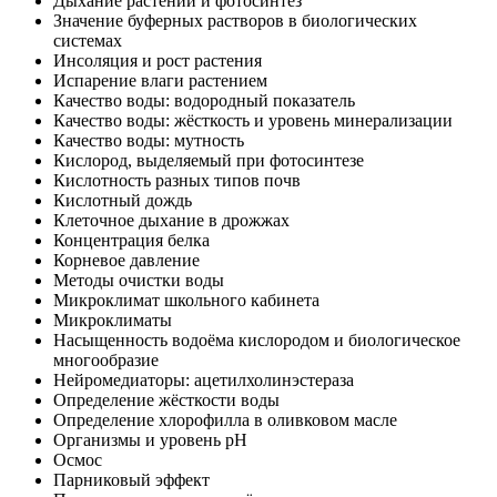
Дыхание растений и фотосинтез
Значение буферных растворов в биологических
системах
Инсоляция и рост растения
Испарение влаги растением
Качество воды: водородный показатель
Качество воды: жёсткость и уровень минерализации
Качество воды: мутность
Кислород, выделяемый при фотосинтезе
Кислотность разных типов почв
Кислотный дождь
Клеточное дыхание в дрожжах
Концентрация белка
Корневое давление
Методы очистки воды
Микроклимат школьного кабинета
Микроклиматы
Насыщенность водоёма кислородом и биологическое
многообразие
Нейромедиаторы: ацетилхолинэстераза
Определение жёсткости воды
Определение хлорофилла в оливковом масле
Организмы и уровень pH
Осмос
Парниковый эффект