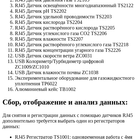
RJ45 Датчик освещённости многодиапазонный TS2122
RJ45 Датчик рН TS2202
RJ45 Датчик удельной проводимости TS2203
RJ45 Датчик кислорода TS2204
RJ45 Датчик растворённого кислорода TS2205
RJ45 Датчик углекислого газа CO2 TS2206
RJ45 Датчик влажности TS2207
RJ45 Датчик растворённого углекислого газа TS2218
RJ45 Датчик концентрации угарного газа TS2226
USB Датчик скорости ветра ZC0031
USB Колориметр/Турбидиметр цифровой
ZC1009/ZC1010
USB Датчик влажности почвы ZC1038
Экспериментальное оборудование для газожидкостного
уплотнения TP6022
Алюминиевый кейс TB1002
Сбор, отображение и анализ данных:
Для снятия и регистрации данных с помощью датчиков RJ45
дополнительно требуется выбрать один из регистраторов
данных:
RJ45 Регистратор TS1001: одновременная работа с 4мя