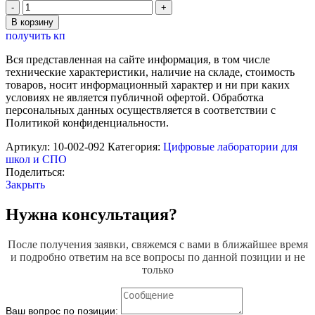
Количество
товара
В корзину
Комплект
получить кп
датчиков
SWR
Вся представленная на сайте информация, в том числе
по
технические характеристики, наличие на складе, стоимость
предметам
товаров, носит информационный характер и ни при каких
Биология
условиях не является публичной офертой. Обработка
и
персональных данных осуществляется в соответствии с
Экология
Политикой конфиденциальности.
(для
учителя)
Артикул:
10-002-092
Категория:
Цифровые лаборатории для
школ и СПО
Поделиться:
Закрыть
Нужна консультация?
После получения заявки, свяжемся с вами в ближайшее время
и подробно ответим на все вопросы по данной позиции и не
только
Ваш вопрос по позиции: