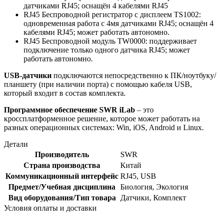
датчиками RJ45; оснащён 4 кабелями RJ45
RJ45 Беспроводной регистратор с дисплеем TS1002:
одновременная работа с 4мя датчиками RJ45; оснащён 4
кабелями RJ45; может работать автономно.
RJ45 Беспроводной модуль TW0000: поддерживает
подключение только одного датчика RJ45; может
работать автономно.
USB-датчики
подключаются непосредственно к ПК/ноутбуку/
планшету (при наличии порта) с помощью кабеля USB,
который входит в состав комплекта.
Программное обеспечение SWR iLab
– это
кроссплатформенное решение, которое может работать на
разных операционных системах: Win, iOS, Android и Linux.
Детали
Производитель
SWR
Страна производства
Китай
Коммуникационный интерфейс
RJ45, USB
Предмет/Учебная дисциплина
Биология, Экология
Вид оборудования/Тип товара
Датчики, Комплект
Условия оплаты и доставки