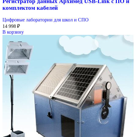
Регистратор данных Архимед USB-Link с ПО и
комплектом кабелей
Цифровые лаборатории для школ и СПО
14 998
₽
В корзину