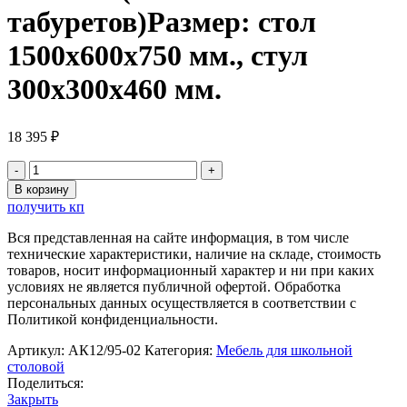
табуретов)Размер: стол
1500х600х750 мм., стул
300х300х460 мм.
18 395
₽
Количество
товара
В корзину
Обеденная
получить кп
зона
для
Вся представленная на сайте информация, в том числе
школьной
технические характеристики, наличие на складе, стоимость
столовой,
товаров, носит информационный характер и ни при каких
6-
условиях не является публичной офертой. Обработка
местная
персональных данных осуществляется в соответствии с
(стол
Политикой конфиденциальности.
+6
табуретов)Размер:
Артикул:
АК12/95-02
Категория:
Мебель для школьной
стол
столовой
1500х600х750
Поделиться:
мм.,
Закрыть