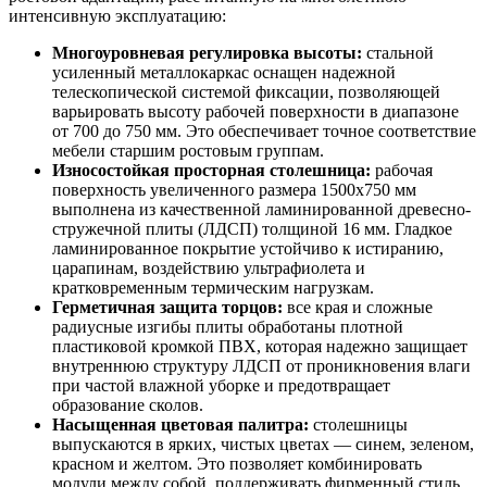
интенсивную эксплуатацию:
Многоуровневая регулировка высоты:
стальной
усиленный металлокаркас оснащен надежной
телескопической системой фиксации, позволяющей
варьировать высоту рабочей поверхности в диапазоне
от 700 до 750 мм. Это обеспечивает точное соответствие
мебели старшим ростовым группам.
Износостойкая просторная столешница:
рабочая
поверхность увеличенного размера 1500х750 мм
выполнена из качественной ламинированной древесно-
стружечной плиты (ЛДСП) толщиной 16 мм. Гладкое
ламинированное покрытие устойчиво к истиранию,
царапинам, воздействию ультрафиолета и
кратковременным термическим нагрузкам.
Герметичная защита торцов:
все края и сложные
радиусные изгибы плиты обработаны плотной
пластиковой кромкой ПВХ, которая надежно защищает
внутреннюю структуру ЛДСП от проникновения влаги
при частой влажной уборке и предотвращает
образование сколов.
Насыщенная цветовая палитра:
столешницы
выпускаются в ярких, чистых цветах — синем, зеленом,
красном и желтом. Это позволяет комбинировать
модули между собой, поддерживать фирменный стиль