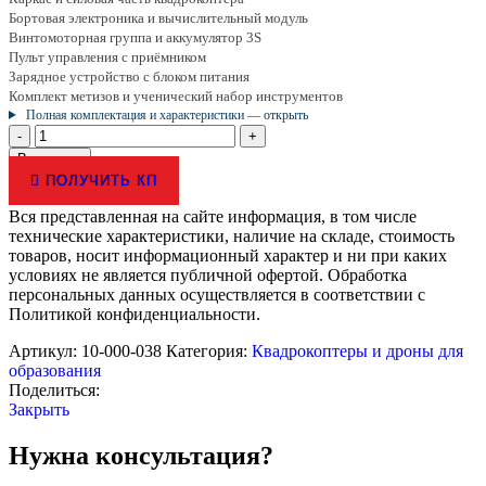
Бортовая электроника и вычислительный модуль
Винтомоторная группа и аккумулятор 3S
Пульт управления с приёмником
Зарядное устройство с блоком питания
Комплект метизов и ученический набор инструментов
Полная комплектация и характеристики — открыть
Количество
товара
В корзину
Комплект
ПОЛУЧИТЬ КП
конструктор
программируемый
Вся представленная на сайте информация, в том числе
квадрокоптер
технические характеристики, наличие на складе, стоимость
DH:ALFA
товаров, носит информационный характер и ни при каких
MINI
условиях не является публичной офертой. Обработка
персональных данных осуществляется в соответствии с
Политикой конфиденциальности.
Артикул:
10-000-038
Категория:
Квадрокоптеры и дроны для
образования
Поделиться:
Закрыть
Нужна консультация?