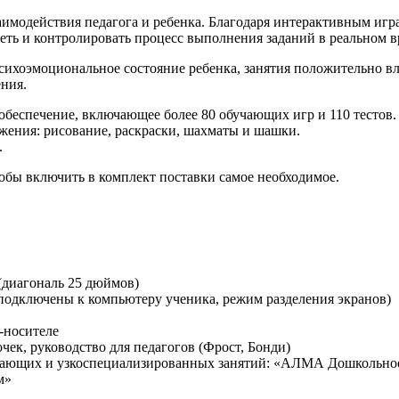
одействия педагога и ребенка. Благодаря интерактивным играм
ть и контролировать процесс выполнения заданий в реальном в
психоэмоциональное состояние ребенка, занятия положительно в
ения.
беспечение, включающее более 80 обучающих игр и 110 тестов.
ожения: рисование, раскраски, шахматы и шашки.
.
бы включить в комплект поставки самое необходимое.
(диагональ 25 дюймов)
 подключены к компьютеру ученика, режим разделения экранов)
-носителе
ек, руководство для педагогов (Фрост, Бонди)
ющих и узкоспециализированных занятий: «АЛМА Дошкольное Об
м»