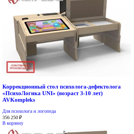
Коррекционный стол психолога-дефектолога
«ПсихоЛогика UNI» (возраст 3-10 лет)
AVKompleks
Для психолога и логопеда
356 250
₽
В корзину