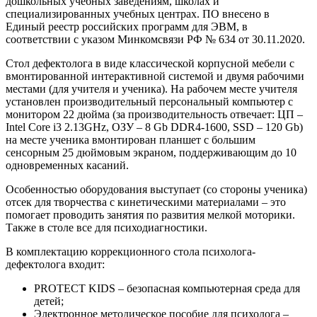
дошкольных учебных заведениям, школах и
специализированных учебных центрах. ПО внесено в
Единый реестр российских программ для ЭВМ, в
соответствии с указом Минкомсвязи РФ № 634 от 30.11.2020.
Стол дефектолога в виде классической корпусной мебели с
вмонтированной интерактивной системой и двумя рабочими
местами (для учителя и ученика). На рабочем месте учителя
установлен производительный персональный компьютер с
монитором 22 дюйма (за производительность отвечает: ЦП –
Intel Core i3 2.13GHz, ОЗУ – 8 Gb DDR4-1600, SSD – 120 Gb)
на месте ученика вмонтирован планшет с большим
сенсорным 25 дюймовым экраном, поддерживающим до 10
одновременных касаний.
Особенностью оборудования выступает (со стороны ученика)
отсек для творчества с кинетическими материалами – это
помогает проводить занятия по развития мелкой моторики.
Также в столе все для психодиагностики.
В комплектацию коррекционного стола психолога-
дефектолога входит:
PROTECT KIDS – безопасная компьютерная среда для
детей;
Электронное методическое пособие для психолога –