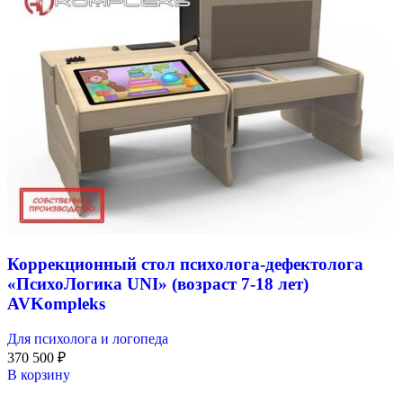
Коррекционный стол психолога-дефектолога
«ПсихоЛогика UNI» (возраст 7-18 лет)
AVKompleks
Для психолога и логопеда
370 500
₽
В корзину