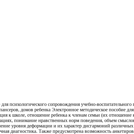
 для психологического сопровождения учебно-воспитательного 
ансеров, домов ребенка Электронное методическое пособие для п
ция к школе, отношение ребенка к членам семьи (их отношение 
уациях, понимание нравственных норм поведения, объем смысло
ление уровня деформации и их характер дисгармоний различных 
ичная диагностика. Также предусмотрена возможность анкетиров