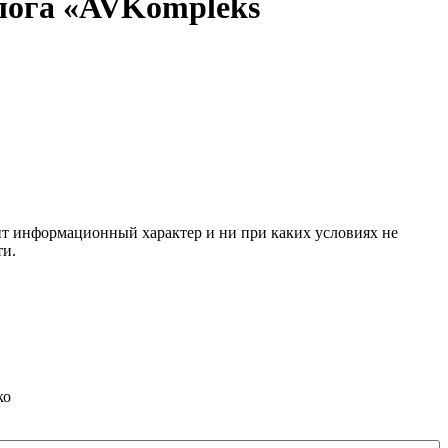
лога «AVKompleks
сит информационный характер и ни при каких условиях не
ти.
ко