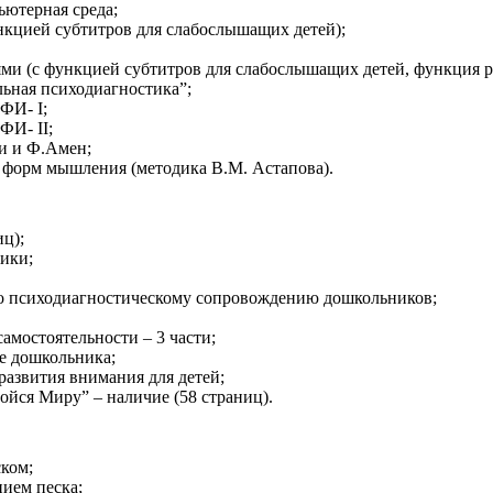
ютерная среда;
нкцией субтитров для слабослышащих детей);
ями (с функцией субтитров для слабослышащих детей, функция 
ьная психодиагностика”;
ФИ- I;
ФИ- II;
и и Ф.Амен;
 форм мышления (методика В.М. Астапова).
ц);
ики;
по психодиагностическому сопровождению дошкольников;
амостоятельности – 3 части;
е дошкольника;
азвития внимания для детей;
йся Миру” – наличие (58 страниц).
ском;
нием песка;