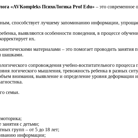
лога «AVKompleks ПсихоЛогика Prof Edu»
– это современное
ьным, способствует лучшему запоминанию информации, упрощае
бенка, выявляются особенности поведения, в процессе обучени
корректирует их.
кинетическими материалами – это помогает проводить занятия п
и шашками.
хологического сопровождения учебно-воспитательного процесса 
уровня логического мышления, тревожность ребенка в разных си
объем внимания, выявление и определение уровня деформации и
агностика.
го семьи.
 моторика;
занятия с детьми;
ных групп – от 5 до 18 лет;
ваиванию информации;