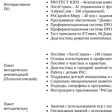
PROTECT KIDS – безопасная компь
Интерактивное
ЛогоСтрана – 42 упражнения (с фу
ПО
АзбукоСлов – 160 упражнений;
РАСкройся Миру – 40 игр с задани
Программное обеспечение “Дошкол
Профориентационная система ПРО
Профориентационная система ПРО
Тест тревожности Р.Тэммл, М.Дорк
Диагностика развития понятийных
Пособие «ЛогоСтрана» – (40 страни
Основы психотерапии и профилакт
Пособие о чувствах и характере;
Пакет
Диагностика и сценарий занятий 
методических
Работа с детьми РАС;
рекомендаций
Поддержка детской инициативы и с
(Психологический)
Социально-эмоциональное развити
Подходы, специфика и программы р
Инструкция к приложению “РАСкро
Пакет
Занятия с использованием игр с пе
методических
Организация занятий с использова