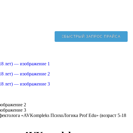
БЫСТРЫЙ ЗАПРОС ПРАЙСА
ектолога «AVKompleks ПсихоЛогика Prof Edu» (возраст 5-18