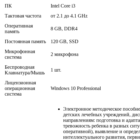
ПК
Intel Core i3
Тактовая частота
от 2.1 до 4.1 GHz
Оперативная
8 GB, DDR4
память
Постоянная память
120 GB, SSD
Микрофонная
2 микрофона
система
Беспроводная
1 шт.
Клавиатура/Мышь
Лицензионная
операционная
Windows 10 Professional
система
Электронное методическое пособие
детских лечебных учреждений, дисп
направлениям: подготовка и адапта
тревожность ребенка в разных сит
оперативной), выявление и опреде
интеллектуального развития, перв