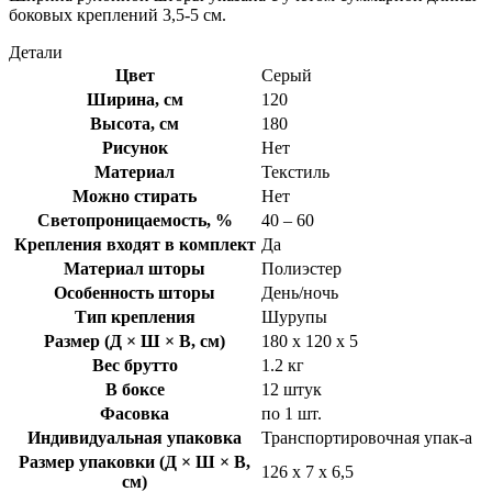
боковых креплений 3,5-5 см.
Детали
Цвет
Серый
Ширина, см
120
Высота, см
180
Рисунок
Нет
Материал
Текстиль
Можно стирать
Нет
Светопроницаемость, %
40 – 60
Крепления входят в комплект
Да
Материал шторы
Полиэстер
Особенность шторы
День/ночь
Тип крепления
Шурупы
Размер (Д × Ш × В, см)
180 х 120 х 5
Вес брутто
1.2 кг
В боксе
12 штук
Фасовка
по 1 шт.
Индивидуальная упаковка
Транспортировочная упак-а
Размер упаковки (Д × Ш × В,
126 х 7 х 6,5
см)