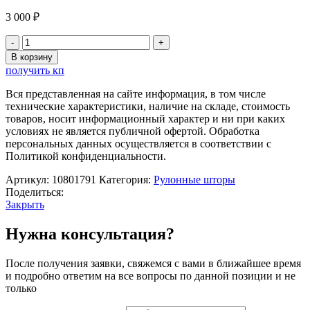
3 000
₽
Количество
товара
В корзину
Штора
получить кп
рулонная
«День-
Вся представленная на сайте информация, в том числе
ночь»,
технические характеристики, наличие на складе, стоимость
120×180
товаров, носит информационный характер и ни при каких
см
условиях не является публичной офертой. Обработка
(с
персональных данных осуществляется в соответствии с
учётом
Политикой конфиденциальности.
креплений
3,5
Артикул:
10801791
Категория:
Рулонные шторы
см),
Поделиться:
цвет
Закрыть
серый
Нужна консультация?
После получения заявки, свяжемся с вами в ближайшее время
и подробно ответим на все вопросы по данной позиции и не
только