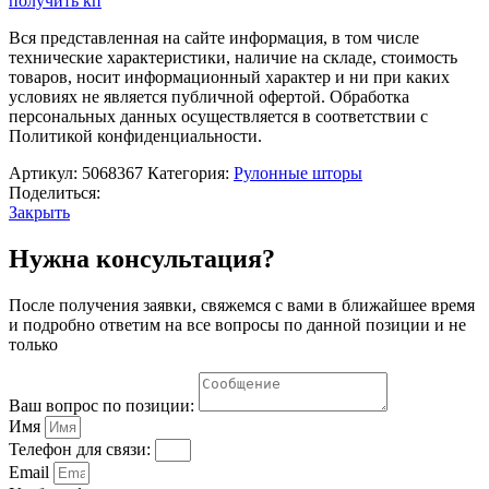
получить кп
штора
«Фрост»,
Вся представленная на сайте информация, в том числе
200
технические характеристики, наличие на складе, стоимость
х
товаров, носит информационный характер и ни при каких
175
условиях не является публичной офертой. Обработка
см,
персональных данных осуществляется в соответствии с
цвет
Политикой конфиденциальности.
светло-
бежевый
Артикул:
5068367
Категория:
Рулонные шторы
Поделиться:
Закрыть
Нужна консультация?
После получения заявки, свяжемся с вами в ближайшее время
и подробно ответим на все вопросы по данной позиции и не
только
Ваш вопрос по позиции:
Имя
Телефон для связи:
Email