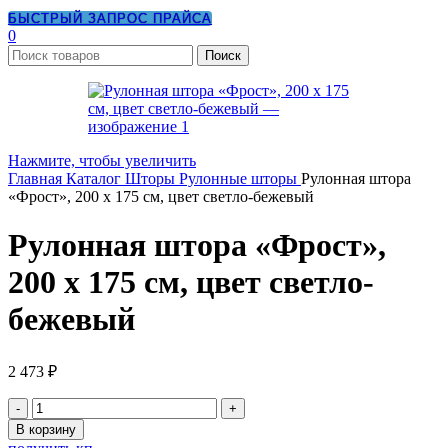
БЫСТРЫЙ ЗАПРОС ПРАЙСА
0
Поиск
Нажмите, чтобы увеличить
Главная
Каталог
Шторы
Рулонные шторы
Рулонная штора
«Фрост», 200 х 175 см, цвет светло-бежевый
Рулонная штора «Фрост»,
200 х 175 см, цвет светло-
бежевый
2 473
₽
Количество
товара
В корзину
Рулонная