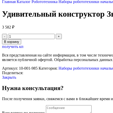
Главная
Каталог
Робототехника
Наборы робототехники началь
Удивительный конструктор Зн
3 582
₽
Количество
товара
В корзину
Удивительный
получить кп
конструктор
Знаток-
Вся представленная на сайте информация, в том числе техниче
Klikko
является публичной офертой. Обработка персональных данных
"Чудо-
фигуры"
Артикул:
10-001-985
Категория:
Наборы робототехники началь
(102
Поделиться:
детали)
Закрыть
Нужна консультация?
После получения заявки, свяжемся с вами в ближайшее время и
Ваш вопрос по позиции: