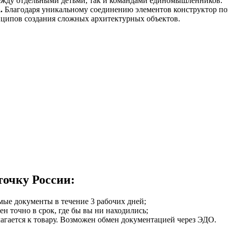
ежду отдельными детьми, так и командами единомышленников.
.
Благодаря уникальному соединению элементов конструктор по
нципов создания сложных архитектурных объектов.
точку России:
мые документы в течение 3 рабочих дней;
ен точно в срок, где бы вы ни находились;
илагается к товару. Возможен обмен документацией через ЭДО.