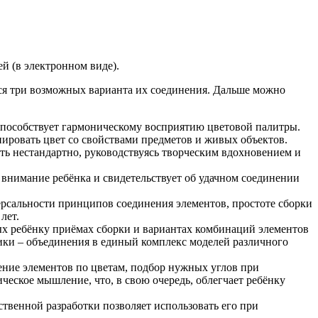
й (в электронном виде).
ся три возможных варианта их соединения. Дальше можно
 способствует гармоническому восприятию цветовой палитры.
иировать цвет со свойствами предметов и живых объектов.
ть нестандартно, руководствуясь творческим вдохновением и
 внимание ребёнка и свидетельствует об удачном соединении
ерсальности принципов соединения элементов, простоте сборки
лет.
ных ребёнку приёмах сборки и вариантах комбинаций элементов
рики – объединения в единый комплекс моделей различного
ение элементов по цветам, подбор нужных углов при
ческое мышление, что, в свою очередь, облегчает ребёнку
венной разработки позволяет использовать его при