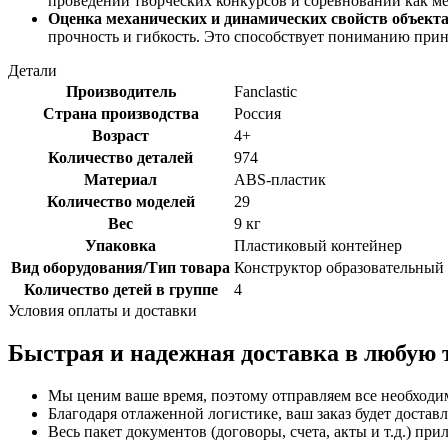
проведении творческих конкурсов и соревнований как м
Оценка механических и динамических свойств объекта
прочность и гибкость. Это способствует пониманию при
Детали
Производитель
Fanclastic
Страна производства
Россия
Возраст
4+
Количество деталей
974
Материал
ABS-пластик
Количество моделей
29
Вес
9 кг
Упаковка
Пластиковый контейнер
Вид оборудования/Тип товара
Конструктор образовательный
Количество детей в группе
4
Условия оплаты и доставки
Быстрая и надежная доставка в любую 
Мы ценим ваше время, поэтому отправляем все необходи
Благодаря отлаженной логистике, ваш заказ будет доставл
Весь пакет документов (договоры, счета, акты и т.д.) пр