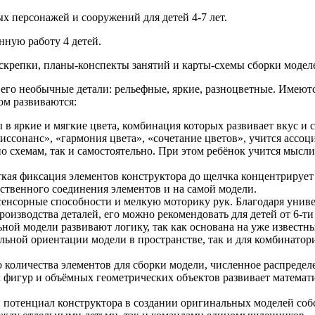
х персонажей и сооружений для детей 4-7 лет.
нную работу 4 детей.
 скрепки, планы-конспекты занятий и карты-схемы сборки моделе
 его необычные детали: рельефные, яркие, разноцветные. Имеют
ом развиваются:
 в яркие и мягкие цвета, комбинация которых развивает вкус и
иссонанс», «гармония цвета», «сочетание цветов», учится ассоц
о схемам, так и самостоятельно. При этом ребёнок учится мысли
ткая фиксация элементов конструктора до щелчка концентрирует
нственного соединения элементов и на самой модели.
сенсорные способности и мелкую моторику рук. Благодаря унив
оизводства деталей, его можно рекомендовать для детей от 6-ти 
ьной модели развивают логику, так как основана на уже извест
льной ориентации модели в пространстве, так и для комбинато
количества элементов для сборки модели, численное распредел
 фигур и объёмных геометрических объектов развивает математи
отенциал конструктора в создании оригинальных моделей собст