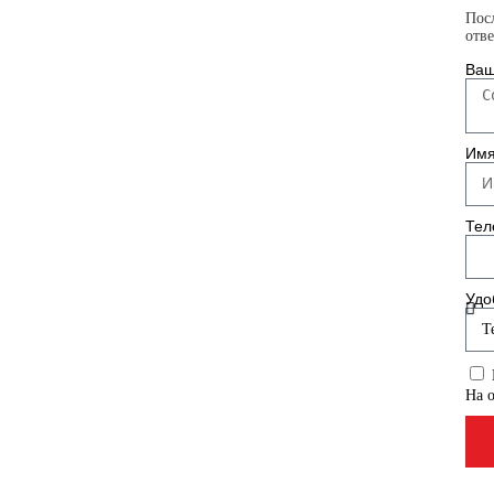
Пос
отв
Ваш
Им
Тел
Удо
На 