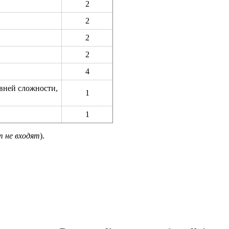
2
2
2
2
4
вней сложности,
1
1
т не входят
).