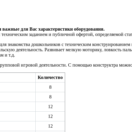
и важные для Вас характеристики оборудования.
я техническим заданием и публичной офертой, определяемой ста
я знакомства дошкольников с техническим конструированием и
скую деятельность. Развивает мелкую моторику, ловкость пальц
 и т.д.
я групповой игровой деятельности. С помощью конструктра можн
Количество
8
8
12
12
12