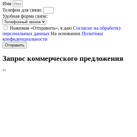
Имя
Телефон для связи:
Удобная форма связи:
Нажимая «Отправить», я даю
Согласие на обработку
персональных данных
На основании
Политики
конфиденциальности
Отправить
Запрос коммерческого предложения
После получения заявки, менеджер свяжется с вами в течение
20 минут и подробно проконсультирует по всем вопросам.
Имя
Телефон для связи:
Электронная почта:
Нажимая «Отправить», я даю
Согласие на обработку
персональных данных
На основании
Политики
конфиденциальности
Отправить
Спасибо за заявку!