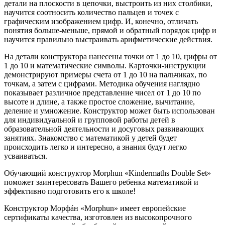
детали на плоскости в цепочки, выстроить из них столбики,
научится соотносить количество пальцев и точек с
графическим изображением цифр. И, конечно, отличать
понятия больше-меньше, прямой и обратный порядок цифр и
научится правильно выстраивать арифметические действия.
На детали конструктора нанесены точки от 1 до 10, цифры от
1 до 10 и математические символы. Карточки-инструкции
демонстрируют примеры счета от 1 до 10 на пальчиках, по
точкам, а затем с цифрами. Методика обучения наглядно
показывает различное представление чисел от 1 до 10 по
высоте и длине, а также простое сложение, вычитание,
деление и умножение. Конструктор может быть использован
для индивидуальной и групповой работы детей в
образовательной деятельности и досуговых развивающих
занятиях. Знакомство с математикой у детей будет
происходить легко и интересно, а знания будут легко
усваиваться.
Обучающий конструктор Morphun «Kindermaths Double Set»
поможет заинтересовать Вашего ребенка математикой и
эффективно подготовить его к школе!
Конструктор Морфáн «Morphun» имеет европейские
сертификаты качества, изготовлен из высокопрочного