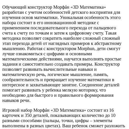
Обучающий конструктор Морфáн «3D Математика»
разработан с учетом особенностей детского восприятия для
изучения основ математики. Уникальная особенность этого
набора состоит в его инновационной методике с
применением последовательного перехода от пальцевого
счета к счету по точкам и затем к цифровому счету. Такая
методика позволяет сократить наиболее сложный сложный
этап перехода детей от наглядных примеров к абстрактному
мышлению. Работая с конструктором Morphun, дети смогут
лучше ознакомиться с цифрами и основными
математическими действиями, научатся выполнять простые
задания и самостоятельно создавать примеры. Конструктор
позволяет развивать вычислительные навыки и
математическую речь, логическое мышление, память,
сообразительность и превращает изучение математики в
интересное и захватывающее занятие. Соединение деталей
помогает развивать у ребенка мелкую моторику, что
необходимо для быстрого и правильного формирования
навыков речи.
Игровой набор Морфáн «3D Математика» состоит из 16
карточек и 350 деталей, показывающих количество до 10
разными способами (пальцы, точки, цифры – элементы
выполнены в разных цветах). Ваш ребенок сможет разложить