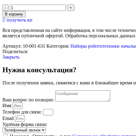
Количество
товара
В корзину
Мягкий
получить кп
конструктор
"ВЕЛИКАН.
Вся представленная на сайте информация, в том числе техниче
Стартовый
является публичной офертой. Обработка персональных данных
набор"
Артикул:
10-001-631
Категория:
Наборы робототехники началь
Поделиться:
Закрыть
Нужна консультация?
После получения заявки, свяжемся с вами в ближайшее время и
Ваш вопрос по позиции:
Имя
Телефон для связи:
Email
Удобная форма связи: