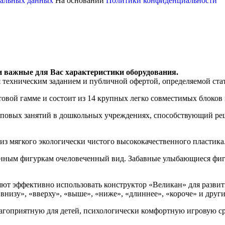
ональных данных
На основании
Политики конфиденциальности
и важные для Вас характеристики оборудования.
я техническим заданием и публичной офертой, определяемой ста
овой гамме и состоит из 14 крупных легко совместимых блоков 
упповых занятий в дошкольных учреждениях, способствующий р
из мягкого экологически чистого высококачественного пластика.
оенным фигуркам очеловеченный вид. Забавные улыбающиеся фи
ют эффективно использовать конструктор «Великан» для развит
низу», «вверху», «выше», «ниже», «длиннее», «короче» и други
лагоприятную для детей, психологически комфортную игровую ср