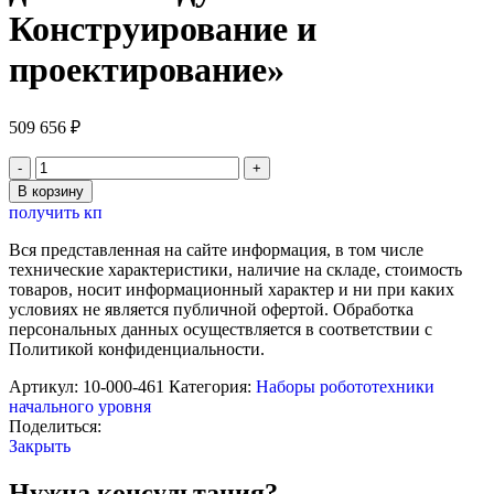
Конструирование и
проектирование»
509 656
₽
Количество
товара
В корзину
Инженерный
получить кп
кабинет
в
Вся представленная на сайте информация, в том числе
детском
технические характеристики, наличие на складе, стоимость
саду
товаров, носит информационный характер и ни при каких
«Лёва.
условиях не является публичной офертой. Обработка
Конструирование
персональных данных осуществляется в соответствии с
и
Политикой конфиденциальности.
проектирование»
Артикул:
10-000-461
Категория:
Наборы робототехники
начального уровня
Поделиться:
Закрыть
Нужна консультация?