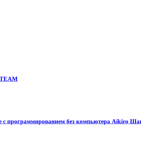
 STEAM
е с программированием без компьютера Aikiro Ша