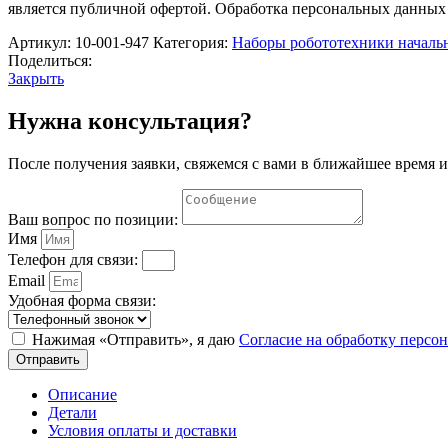
Уроки.
является публичной офертой. Обработка персональных данных
Цифры
и
Артикул:
10-001-947
Категория:
Наборы робототехники началь
Буквы»
Поделиться:
(Комплект
Закрыть
на
группу
Нужна консультация?
из
5
После получения заявки, свяжемся с вами в ближайшее время и
человек)
Ваш вопрос по позиции:
Имя
Телефон для связи:
Email
Удобная форма связи:
Нажимая «Отправить», я даю
Согласие на обработку перс
Отправить
Описание
Детали
Условия оплаты и доставки