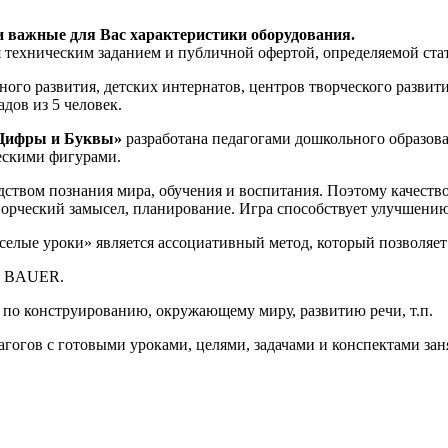
и важные для Вас характеристики оборудования.
я техническим заданием и публичной офертой, определяемой ста
ого развития, детских интернатов, центров творческого развити
дов из 5 человек.
 Цифры и Буквы»
разработана педагогами дошкольного образова
ескими фигурами.
едством познания мира, обучения и воспитания. Поэтому качест
ворческий замысел, планирование. Игра способствует улучшени
лые уроки» является ассоциативный метод, который позволяет 
от BAUER.
 по конструированию, окружающему миру, развитию речи, т.п.
гогов с готовыми уроками, целями, задачами и конспектами зан