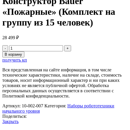
Конструктор Bauer
«Пожарные» (Комплект на
группу из 15 человек)
28 499
₽
Количество
товара
В корзину
Конструктор
получить кп
Bauer
«Пожарные»
Вся представленная на сайте информация, в том числе
(Комплект
технические характеристики, наличие на складе, стоимость
на
товаров, носит информационный характер и ни при каких
группу
условиях не является публичной офертой. Обработка
из
персональных данных осуществляется в соответствии с
15
Политикой конфиденциальности.
человек)
Артикул:
10-002-007
Категория:
Наборы робототехники
начального уровня
Поделиться:
Закрыть