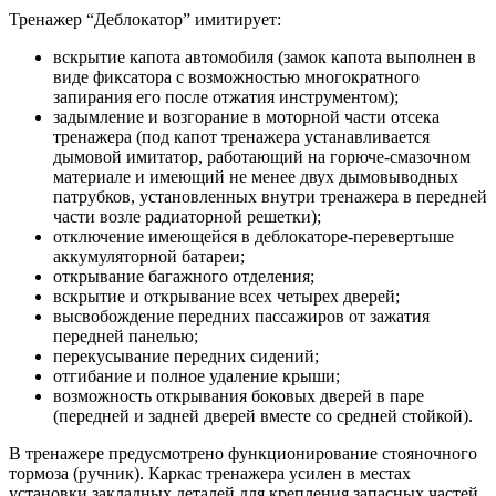
Тренажер “Деблокатор” имитирует:
вскрытие капота автомобиля (замок капота выполнен в
виде фиксатора с возможностью многократного
запирания его после отжатия инструментом);
задымление и возгорание в моторной части отсека
тренажера (под капот тренажера устанавливается
дымовой имитатор, работающий на горюче-смазочном
материале и имеющий не менее двух дымовыводных
патрубков, установленных внутри тренажера в передней
части возле радиаторной решетки);
отключение имеющейся в деблокаторе-перевертыше
аккумуляторной батареи;
открывание багажного отделения;
вскрытие и открывание всех четырех дверей;
высвобождение передних пассажиров от зажатия
передней панелью;
перекусывание передних сидений;
отгибание и полное удаление крыши;
возможность открывания боковых дверей в паре
(передней и задней дверей вместе со средней стойкой).
В тренажере предусмотрено функционирование стояночного
тормоза (ручник). Каркас тренажера усилен в местах
установки закладных деталей для крепления запасных частей