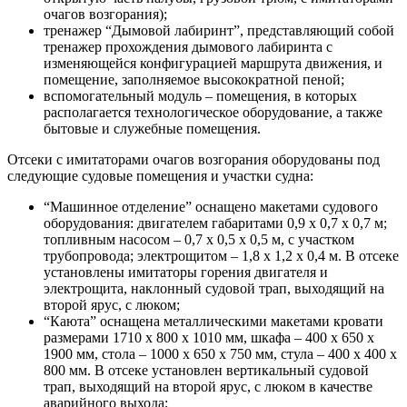
очагов возгорания);
тренажер “Дымовой лабиринт”, представляющий собой
тренажер прохождения дымового лабиринта с
изменяющейся конфигурацией маршрута движения, и
помещение, заполняемое высокократной пеной;
вспомогательный модуль – помещения, в которых
располагается технологическое оборудование, а также
бытовые и служебные помещения.
Отсеки с имитаторами очагов возгорания оборудованы под
следующие судовые помещения и участки судна:
“Машинное отделение” оснащено макетами судового
оборудования: двигателем габаритами 0,9 х 0,7 х 0,7 м;
топливным насосом – 0,7 х 0,5 х 0,5 м, с участком
трубопровода; электрощитом – 1,8 х 1,2 х 0,4 м. В отсеке
установлены имитаторы горения двигателя и
электрощита, наклонный судовой трап, выходящий на
второй ярус, с люком;
“Каюта” оснащена металлическими макетами кровати
размерами 1710 х 800 х 1010 мм, шкафа – 400 х 650 х
1900 мм, стола – 1000 х 650 х 750 мм, стула – 400 х 400 х
800 мм. В отсеке установлен вертикальный судовой
трап, выходящий на второй ярус, с люком в качестве
аварийного выхода;