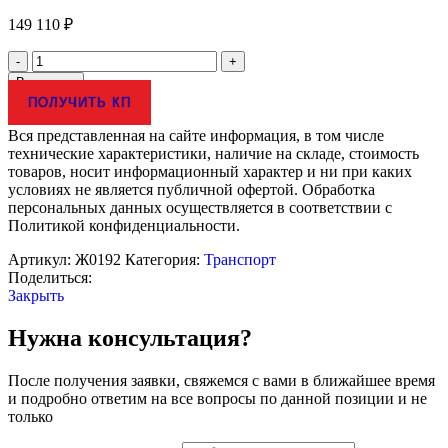
149 110
₽
Количество
товара
В корзину
Стенд
ПОЛУЧИТЬ КП
"Классификация
дефектов
Вся представленная на сайте информация, в том числе
и
технические характеристики, наличие на складе, стоимость
повреждений
товаров, носит информационный характер и ни при каких
элементов
условиях не является публичной офертой. Обработка
стрелочных
персональных данных осуществляется в соответствии с
переводов"
Политикой конфиденциальности.
Артикул:
Ж0192
Категория:
Транспорт
Поделиться:
Закрыть
Нужна консультация?
После получения заявки, свяжемся с вами в ближайшее время
и подробно ответим на все вопросы по данной позиции и не
только