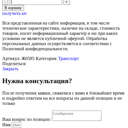
Количество
товара
В корзину
Стенд
получить кп
информационный
"Виды
Вся представленная на сайте информация, в том числе
путевых
технические характеристики, наличие на складе, стоимость
сигнальных
товаров, носит информационный характер и ни при каких
знаков"
условиях не является публичной офертой. Обработка
персональных данных осуществляется в соответствии с
Политикой конфиденциальности.
Артикул:
Ж0585
Категория:
Транспорт
Поделиться:
Закрыть
Нужна консультация?
После получения заявки, свяжемся с вами в ближайшее время
и подробно ответим на все вопросы по данной позиции и не
только
Ваш вопрос по позиции:
Имя