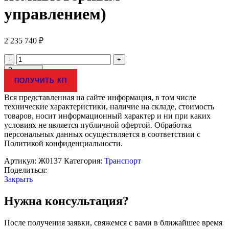
управлением)
2 235 740
₽
Количество
товара
В корзину
Электрифицированный
ПОЛУЧИТЬ КП
стенд
"Схемы
Вся представленная на сайте информация, в том числе
цепей
технические характеристики, наличие на складе, стоимость
управления
товаров, носит информационный характер и ни при каких
тепловозом
условиях не является публичной офертой. Обработка
2ТЭ10МК"
персональных данных осуществляется в соответствии с
(с
Политикой конфиденциальности.
компьютерным
управлением)
Артикул:
Ж0137
Категория:
Транспорт
Поделиться:
Закрыть
Нужна консультация?
После получения заявки, свяжемся с вами в ближайшее время