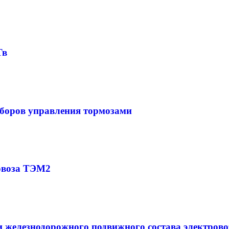
Тв
боров управления тормозами
овоза ТЭМ2
 железнодорожного подвижного состава электров