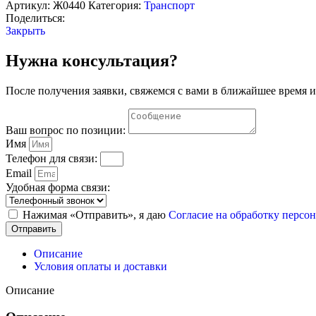
нагрева
Артикул:
Ж0440
Категория:
Транспорт
букс
Поделиться:
2-
Закрыть
этажных
вагонов"
Нужна консультация?
После получения заявки, свяжемся с вами в ближайшее время и
Ваш вопрос по позиции:
Имя
Телефон для связи:
Email
Удобная форма связи:
Нажимая «Отправить», я даю
Согласие на обработку перс
Отправить
Описание
Условия оплаты и доставки
Описание