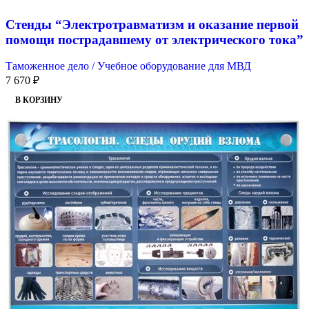
Стенды “Электротравматизм и оказание первой
помощи пострадавшему от электрического тока”
Таможенное дело / Учебное оборудование для МВД
7 670
₽
В КОРЗИНУ