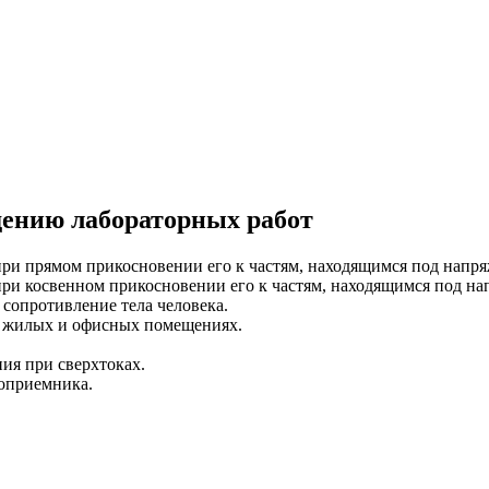
дению лабораторных работ
 при прямом прикосновении его к частям, находящимся под напр
 при косвенном прикосновении его к частям, находящимся под н
 сопротивление тела человека.
в жилых и офисных помещениях.
ия при сверхтоках.
роприемника.