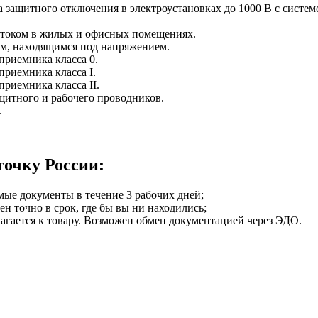
защитного отключения в электроустановках до 1000 В с системо
м током в жилых и офисных помещениях.
ям, находящимся под напряжением.
приемника класса 0.
приемника класса I.
риемника класса II.
щитного и рабочего проводников.
.
точку России:
мые документы в течение 3 рабочих дней;
ен точно в срок, где бы вы ни находились;
илагается к товару. Возможен обмен документацией через ЭДО.