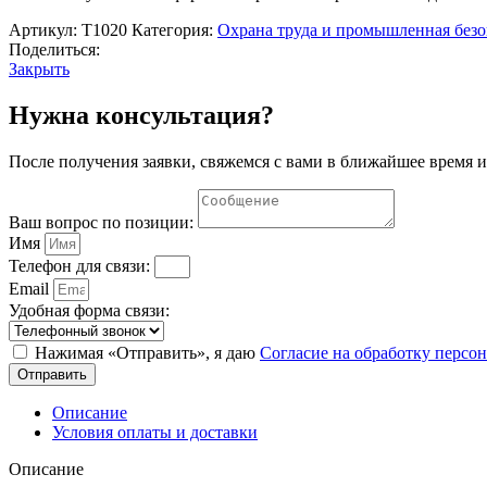
женщин
и
Артикул:
Т1020
Категория:
Охрана труда и промышленная безо
работников
Поделиться:
в
Закрыть
возрасте
до
Нужна консультация?
18
лет"
После получения заявки, свяжемся с вами в ближайшее время и
в
соответствии
с
Ваш вопрос по позиции:
ТК
РФ
Имя
Телефон для связи:
Email
Удобная форма связи:
Нажимая «Отправить», я даю
Согласие на обработку перс
Отправить
Описание
Условия оплаты и доставки
Описание