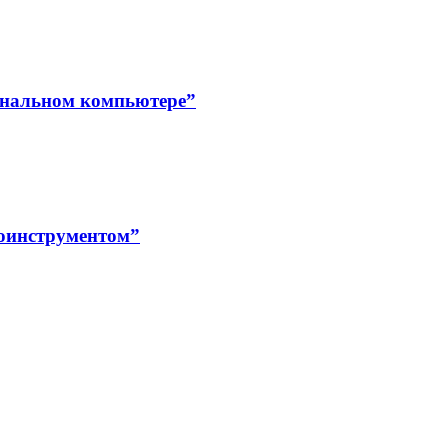
сональном компьютере”
роинструментом”