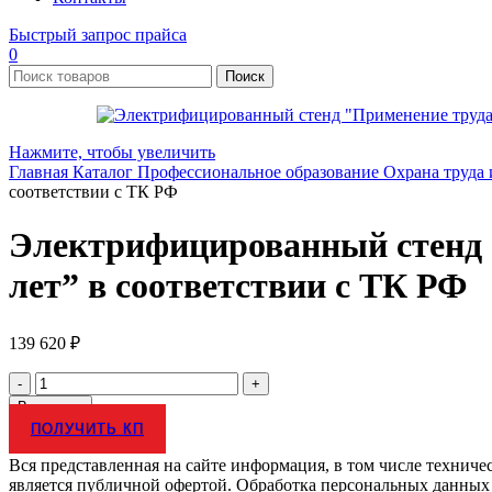
Быстрый запрос прайса
0
Поиск
Нажмите, чтобы увеличить
Главная
Каталог
Профессиональное образование
Охрана труда
соответствии с ТК РФ
Электрифицированный стенд “
лет” в соответствии с ТК РФ
139 620
₽
Количество
товара
В корзину
Электрифицированный
ПОЛУЧИТЬ КП
стенд
"Применение
Вся представленная на сайте информация, в том числе техниче
труда
является публичной офертой. Обработка персональных данных