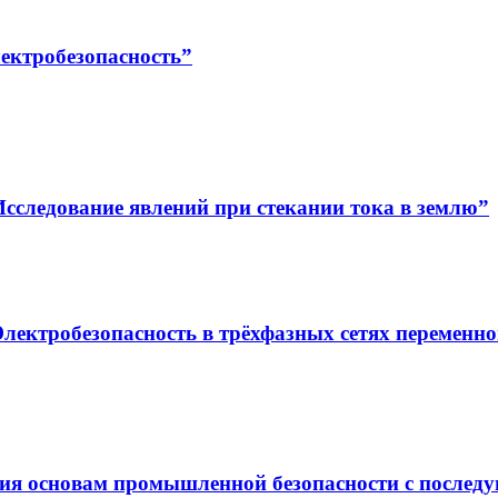
ектробезопасность”
сследование явлений при стекании тока в землю”
лектробезопасность в трёхфазных сетях переменно
ия основам промышленной безопасности с послед