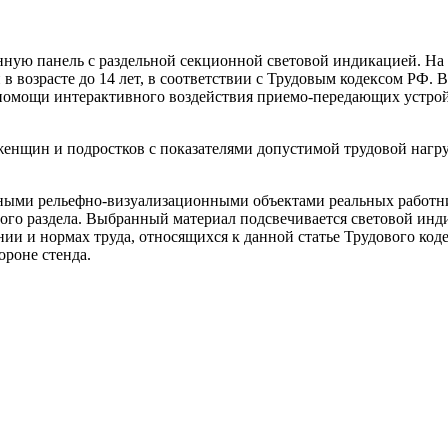
ую панель с раздельной секционной световой индикацией. На с
 возрасте до 14 лет, в соответствии с Трудовым кодексом РФ.
помощи интерактивного воздействия приемо-передающих устройс
женщин и подростков с показателями допустимой трудовой наг
ными рельефно-визуализационными объектами реальных работник
ного раздела. Выбранный материал подсвечивается световой и
ии и нормах труда, относящихся к данной статье Трудового коде
ороне стенда.