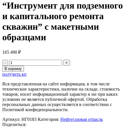
“Инструмент для подземного
и капитального ремонта
скважин” с макетными
образцами
165 490
₽
Количество
товара
В корзину
Интерактивный
получить кп
электрифицированный
стенд
Вся представленная на сайте информация, в том числе
"Инструмент
технические характеристики, наличие на складе, стоимость
для
товаров, носит информационный характер и ни при каких
подземного
условиях не является публичной офертой. Обработка
и
персональных данных осуществляется в соответствии с
капитального
Политикой конфиденциальности.
ремонта
скважин"
Артикул:
НГ0183
Категория:
Нефтегазовая отрасль
с
Поделиться: