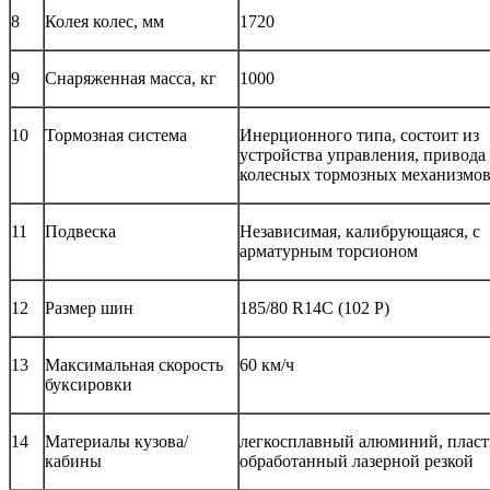
8
Колея колес, мм
1720
9
Снаряженная масса, кг
1000
10
Тормозная система
Инерционного типа, состоит из
устройства управления, привода
колесных тормозных механизмо
11
Подвеска
Независимая, калибрующаяся, с
арматурным торсионом
12
Размер шин
185/80 R14С (102 Р)
13
Максимальная скорость
60 км/ч
буксировки
14
Материалы кузова/
легкосплавный алюминий, пласт
кабины
обработанный лазерной резкой