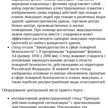
маркерная плакатница с фолиями представляет собой
набор перелистываемых иллюстрированных плакатов с
изображением схемы порядка действий при пожаре и
планов эвакуации людей при пожаре в различных видах
зданий: административном здании, торговом центре,
бизнес-центре, производственных и жилых
помещениях. При помощи магнитных эвакуационных
знаков преподаватель вместе с учащимися может
эффективно рассмотреть сценарии эвакуации персонала
(жителей) из любого конкретного здания;
стенд-уголок “Законодательство в сфере пожарной
безопасности” с 8 прозрачными “карманами” формата
А4 (размер: 1050 х 2000 мм). Стенд знакомит учащихся с
основными законодательными актами в области
пожарной безопасности, действующими на территории
Российской Федерации. В нижней части стенда
изображены основные условные обозначения, принятые
в сфере пожарной безопасности и планах эвакуации, а
также наиболее распространённые виды огнетушителей
Оборудование центральной части правого борта :
интерактивный демонстрационный стенд “Принцип
действия пожарной сигнализации” с оригинальными
действующими датчиками. Предназначен для