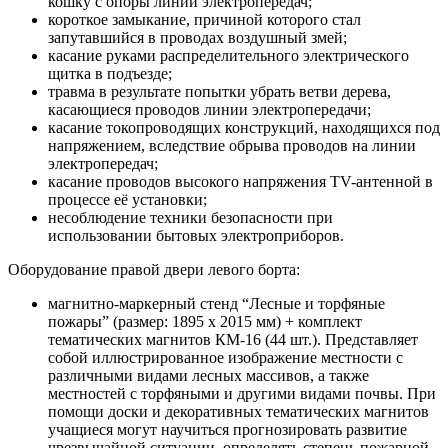
кошку с опоры линии электропередач;
короткое замыкание, причиной которого стал
запутавшийся в проводах воздушный змей;
касание руками распределительного электрического
щитка в подъезде;
травма в результате попытки убрать ветви дерева,
касающиеся проводов линии электропередачи;
касание токопроводящих конструкций, находящихся под
напряжением, вследствие обрыва проводов на линии
электропередач;
касание проводов высокого напряжения TV-антенной в
процессе её установки;
несоблюдение техники безопасности при
использовании бытовых электроприборов.
Оборудование правой двери левого борта:
магнитно-маркерный стенд “Лесные и торфяные
пожары” (размер: 1895 х 2015 мм) + комплект
тематических магнитов КМ-16 (44 шт.). Представляет
собой иллюстрированное изображение местности с
различными видами лесных массивов, а также
местностей с торфяными и другими видами почвы. При
помощи доски и декоративных тематических магнитов
учащиеся могут научиться прогнозировать развитие
чрезвычайной ситуации, определять степень пожарной