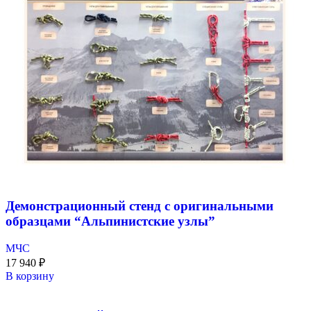
Демонстрационный стенд с оригинальными
образцами “Альпинистские узлы”
МЧС
17 940
₽
В корзину