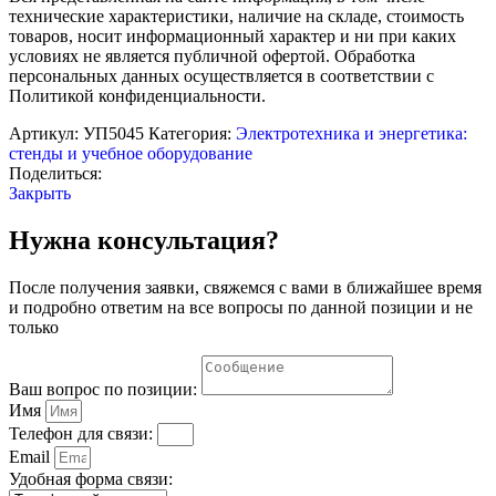
оборудования
технические характеристики, наличие на складе, стоимость
"Трехфазный
товаров, носит информационный характер и ни при каких
асинхронный
условиях не является публичной офертой. Обработка
двигатель
персональных данных осуществляется в соответствии с
с
Политикой конфиденциальности.
имитатором
неисправностей"
Артикул:
УП5045
Категория:
Электротехника и энергетика:
(ТАДИН)
стенды и учебное оборудование
Поделиться:
Закрыть
Нужна консультация?
После получения заявки, свяжемся с вами в ближайшее время
и подробно ответим на все вопросы по данной позиции и не
только
Ваш вопрос по позиции:
Имя
Телефон для связи:
Email
Удобная форма связи: