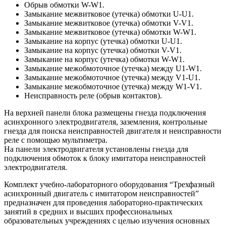
Обрыв обмотки W-W1.
Замыкание межвитковое (утечка) обмотки U-U1.
Замыкание межвитковое (утечка) обмотки V-V1.
Замыкание межвитковое (утечка) обмотки W-W1.
Замыкание на корпус (утечка) обмотки U-U1.
Замыкание на корпус (утечка) обмотки V-V1.
Замыкание на корпус (утечка) обмотки W-W1.
Замыкание межобмоточное (утечка) между U1-W1.
Замыкание межобмоточное (утечка) между V1-U1.
Замыкание межобмоточное (утечка) между W1-V1.
Неисправность реле (обрыв контактов).
На верхней панели блока размещены гнезда подключения
асинхронного электродвигателя, заземления, контрольные
гнезда для поиска неисправностей двигателя и неисправности
реле с помощью мультиметра.
На панели электродвигателя установлены гнезда для
подключения обмоток к блоку имитатора неисправностей
электродвигателя.
Комплект учебно-лабораторного оборудования “Трехфазный
асинхронный двигатель с имитатором неисправностей”
предназначен для проведения лабораторно-практических
занятий в средних и высших профессиональных
образовательных учреждениях с целью изучения основных