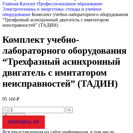
Главная
Каталог
Профессиональное образование
Электротехника и энергетика: стенды и учебное
оборудование
Комплект учебно-лабораторного оборудования
“Трехфазный асинхронный двигатель с имитатором
неисправностей” (ТАДИН)
Комплект учебно-
лабораторного оборудования
“Трехфазный асинхронный
двигатель с имитатором
неисправностей” (ТАДИН)
95 160
₽
Количество
товара
В корзину
Комплект
ПОЛУЧИТЬ КП
учебно-
лабораторного
Вся представленная на сайте информация, в том числе