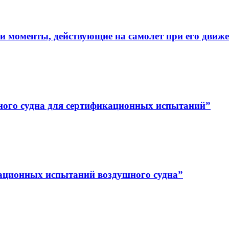
и моменты, действующие на самолет при его движ
шного судна для сертификационных испытаний”
кационных испытаний воздушного судна”