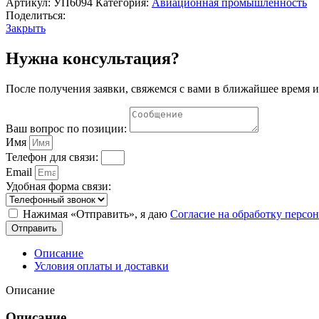
летательных
Артикул:
УП6094
Категория:
Авиационная промышленность
аппаратов.
Поделиться:
Грузоподъемные
Закрыть
и
транспортные
Нужна консультация?
средства,
тягачи"
После получения заявки, свяжемся с вами в ближайшее время и
Ваш вопрос по позиции:
Имя
Телефон для связи:
Email
Удобная форма связи:
Нажимая «Отправить», я даю
Согласие на обработку перс
Отправить
Описание
Условия оплаты и доставки
Описание
Описание