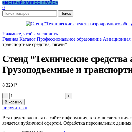
БЫСТРЫЙ ЗАПРОС ПРАЙСА
0
Поиск
Нажмите, чтобы увеличить
Главная
Каталог
Профессиональное образование
Авиационная
транспортные средства, тягачи”
Стенд “Технические средства
Грузоподъемные и транспортн
8 320
₽
Количество
товара
В корзину
Стенд
получить кп
"Технические
средства
Вся представленная на сайте информация, в том числе техниче
аэродромного
является публичной офертой. Обработка персональных данных
обслуживания