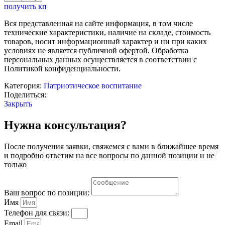
Интерактивный
получить кп
стол
50
Вся представленная на сайте информация, в том числе
дюймов
технические характеристики, наличие на складе, стоимость
с
товаров, носит информационный характер и ни при каких
программой
условиях не является публичной офертой. Обработка
РОСНАСЛЕДИЕ
персональных данных осуществляется в соответствии с
-
Политикой конфиденциальности.
диалоги
с
Категория:
Патриотическое воспитание
Великими
Поделиться:
(Писатели
Закрыть
и
поэты)
Нужна консультация?
После получения заявки, свяжемся с вами в ближайшее время
и подробно ответим на все вопросы по данной позиции и не
только
Ваш вопрос по позиции:
Имя
Телефон для связи:
Email