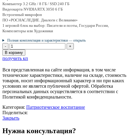
Компьютер 3.2 GHz / 8 ГБ / SSD 240 ГБ
Видеокарта NVIDIA RTX 3050 6 ГБ
Встроенный микрофон
ПО «РОСНАСЛЕДИЕ. Диалоги с Великими»
1 игровой блок на выбор: Писатели и поэты, Государи России,
Композиторы или Художники
Полная комплектация и характеристики — открыть
Количество
товара
В корзину
Интерактивная
получить кп
киоск
43
Вся представленная на сайте информация, в том числе
дюйма
технические характеристики, наличие на складе, стоимость
с
товаров, носит информационный характер и ни при каких
программой
условиях не является публичной офертой. Обработка
РОСНАСЛЕДИЕ
персональных данных осуществляется в соответствии с
-
Политикой конфиденциальности.
диалоги
с
Категория:
Патриотическое воспитание
Великими
Поделиться:
(Писатели
Закрыть
и
поэты)
Нужна консультация?