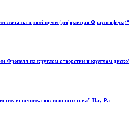
и света на одной щели (дифракция Фраунгофера)”
и Френеля на круглом отверстии и круглом диске
истик источника постоянного тока” Нау-Ра