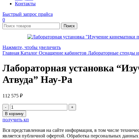
Контакты
Быстрый запрос прайса
0
Поиск
Нажмите, чтобы увеличить
Главная
Каталог
Оснащение кабинетов
Лабораторные стенды 
Лабораторная установка “Изу
Атвуда” Нау-Ра
112 575
₽
Количество
товара
В корзину
Лабораторная
получить кп
установка
"Изучение
Вся представленная на сайте информация, в том числе техниче
кинематики
является публичной офертой. Обработка персональных данных