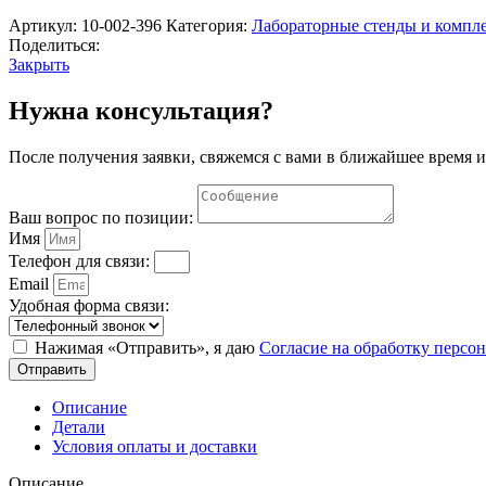
поступательного
движения
Артикул:
10-002-396
Категория:
Лабораторные стенды и компл
на
Поделиться:
машине
Закрыть
Атвуда"
Нау-
Нужна консультация?
Ра
После получения заявки, свяжемся с вами в ближайшее время и
Ваш вопрос по позиции:
Имя
Телефон для связи:
Email
Удобная форма связи:
Нажимая «Отправить», я даю
Согласие на обработку перс
Отправить
Описание
Детали
Условия оплаты и доставки
Описание