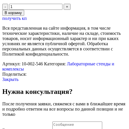
Количество
товара
В корзину
Лабораторная
получить кп
установка
"Измерение
Вся представленная на сайте информация, в том числе
длины
технические характеристики, наличие на складе, стоимость
световой
товаров, носит информационный характер и ни при каких
волны
условиях не является публичной офертой. Обработка
с
персональных данных осуществляется в соответствии с
помощью
Политикой конфиденциальности.
колец
Ньютона"
Артикул:
10-002-546
Категория:
Лабораторные стенды и
комплексы
Поделиться:
Закрыть
Нужна консультация?
После получения заявки, свяжемся с вами в ближайшее время
и подробно ответим на все вопросы по данной позиции и не
только