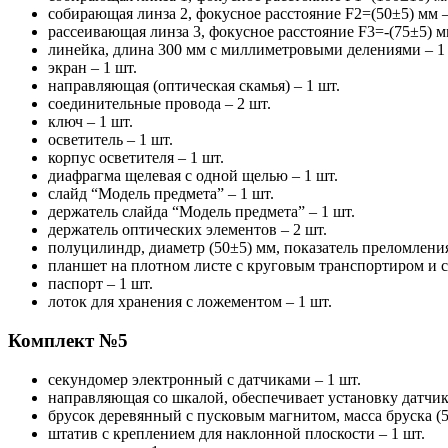
собирающая линза 2, фокусное расстояние F2=(50±5) мм –
рассеивающая линза 3, фокусное расстояние F3=-(75±5) мм
линейка, длина 300 мм с миллиметровыми делениями – 1
экран – 1 шт.
направляющая (оптическая скамья) – 1 шт.
соединительные провода – 2 шт.
ключ – 1 шт.
осветитель – 1 шт.
корпус осветителя – 1 шт.
диафрагма щелевая с одной щелью – 1 шт.
слайд “Модель предмета” – 1 шт.
держатель слайда “Модель предмета” – 1 шт.
держатель оптических элементов – 2 шт.
полуцилиндр, диаметр (50±5) мм, показатель преломления
планшет на плотном листе с круговым транспортиром и с
паспорт – 1 шт.
лоток для хранения с ложементом – 1 шт.
Комплект №5
секундомер электронный с датчиками – 1 шт.
направляющая со шкалой, обеспечивает установку датчи
брусок деревянный с пусковым магнитом, масса бруска (5
штатив с креплением для наклонной плоскости – 1 шт.