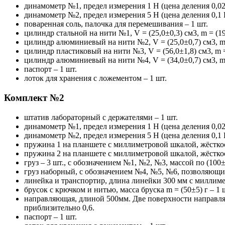
динамометр №1, предел измерения 1 Н (цена деления 0,02 
динамометр №2, предел измерения 5 Н (цена деления 0,1 Н
поваренная соль, палочка для перемешивания – 1 шт.
цилиндр стальной на нити №1, V = (25,0±0,3) см3, m = (19
цилиндр алюминиевый на нити №2, V = (25,0±0,7) см3, m =
цилиндр пластиковый на нити №3, V = (56,0±1,8) см3, m =
цилиндр алюминиевый на нити №4, V = (34,0±0,7) см3, m =
паспорт – 1 шт.
лоток для хранения с ложементом – 1 шт.
Комплект №2
штатив лабораторный с держателями – 1 шт.
динамометр №1, предел измерения 1 Н (цена деления 0,02 
динамометр №2, предел измерения 5 Н (цена деления 0,1 Н
пружина 1 на планшете с миллиметровой шкалой, жёсткост
пружина 2 на планшете с миллиметровой шкалой, жёсткост
груз – 3 шт., с обозначением №1, №2, №3, массой по (100
груз наборный, с обозначением №4, №5, №6, позволяющие 
линейка и транспортир, длина линейки 300 мм с миллим
брусок с крючком и нитью, масса бруска m = (50±5) г – 1 
направляющая, длиной 500мм. Две поверхности направля
приблизительно 0,6.
паспорт – 1 шт.