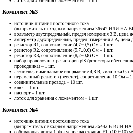
лоток для хранения с ложементом – 1 шт.
Комплект №3
источник питания постоянного тока
(выпрямитель с входным напряжением 36÷42 ИЛИ НА ВЫ
вольтметр двухпредельный, предел измерения 3 В, цена де
амперметр двухпредельный, предел измерения 3 А, цена де
резистор R1, сопротивление (4,7±0,5) Ом – 1 шт.
резистор R2, сопротивление (5,7±0,6) Ом – 1 шт.
резистор R3, сопротивление (8,2±0,8) Ом – 1 шт.
набор проволочных резисторов plS (резисторы обеспечи
проводника) – 1 шт.
лампочка, номинальное напряжение 4,8 В, сила тока 0,5 А
переменный резистор (реостат), сопротивление 10 Ом – 1
соединительные провода – 10 шт.
ключ – 1 шт.
паспорт – 1 шт.
лоток для хранения с ложементом – 1 шт.
Комплект №4
источник питания постоянного тока
(выпрямитель с входным напряжением 36÷42 В ИЛИ НА 
собирающая линза 1, фокусное расстояние F1=(100±10) мм