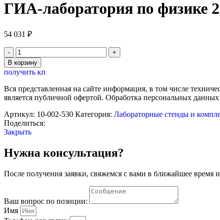
ГИА-лаборатория по физике 
54 031
₽
Количество
товара
В корзину
ГИА-
получить кп
лаборатория
по
Вся представленная на сайте информация, в том числе техниче
физике
является публичной офертой. Обработка персональных данных
2021
(ОГЭ,
Артикул:
10-002-530
Категория:
Лабораторные стенды и компл
ГВЭ)
Поделиться:
L-
Закрыть
Микро
Нужна консультация?
После получения заявки, свяжемся с вами в ближайшее время и
Ваш вопрос по позиции:
Имя