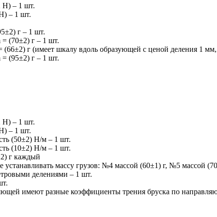
Н) – 1 шт.
) – 1 шт.
5±2) г – 1 шт.
 (70±2) г – 1 шт.
 (66±2) г (имеет шкалу вдоль образующей с ценой деления 1 мм, 
 (95±2) г – 1 шт.
Н) – 1 шт.
) – 1 шт.
ь (50±2) Н/м – 1 шт.
ь (10±2) Н/м – 1 шт.
±2) г каждый
устанавливать массу грузов: №4 массой (60±1) г, №5 массой (70±
етровыми делениями – 1 шт.
шт.
ющей имеют разные коэффициенты трения бруска по направляюще