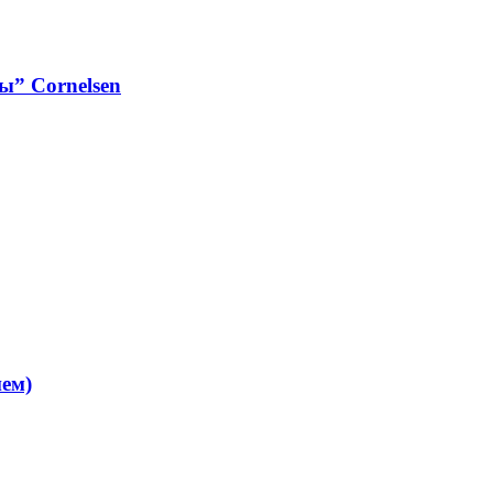
ы” Cornelsen
ием)