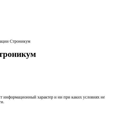
кации Строникум
Строникум
сит информационный характер и ни при каких условиях не
ти.