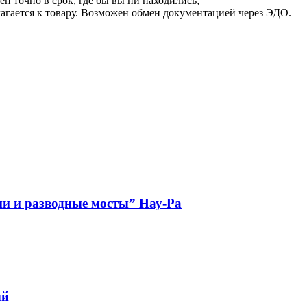
ен точно в срок, где бы вы ни находились;
илагается к товару. Возможен обмен документацией через ЭДО.
и и разводные мосты” Нау-Ра
ый