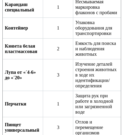
Несмываемая
Карандаш
1
маркировка
специальный
флаконов с пробами
Упаковка
Контейнер
1
оборудования для
транспортировки
Емкость для поиска
Кювета белая
2
и наблюдения
пластмассовая
животных
Изучение деталей
строения животных
Лупа от «´4-6»
3
в ходе их
до «´20»
идентификации/
определения
Защита рук при
работе в холодной
Перчатки
1
или загрязненной
воде
Отлов и
Пинцет
3
перемещение
универсальный
организмов