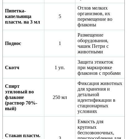
Отлов мелких
Пипетка-
организмов, их
капельница
5
перемещение во
пластм. на 3 мл
флаконы
Размещение
оборудования,
Поднос
1
чашек Петри с
животными
Защита этикеток
Скотч
1 уп.
при маркировке
флаконов с пробами
Фиксация животных
Спирт
для хранения и
этиловый во
детальной
флаконе
250 мл
идентификации в
(раствор 70%-
стационарных
ный)
условиях
Емкость для
крупных
беспозвоночных,
Стакан пластм.
3
приспособление для