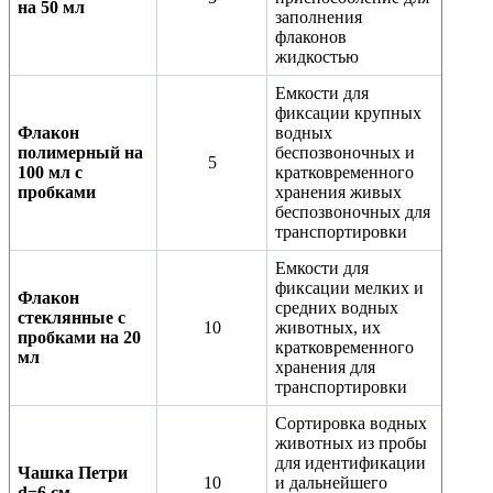
на 50 мл
заполнения
флаконов
жидкостью
Емкости для
фиксации крупных
Флакон
водных
полимерный на
беспозвоночных и
5
100 мл с
кратковременного
пробками
хранения живых
беспозвоночных для
транспортировки
Емкости для
фиксации мелких и
Флакон
средних водных
стеклянные с
10
животных, их
пробками на 20
кратковременного
мл
хранения для
транспортировки
Сортировка водных
животных из пробы
для идентификации
Чашка Петри
10
и дальнейшего
d=6 см