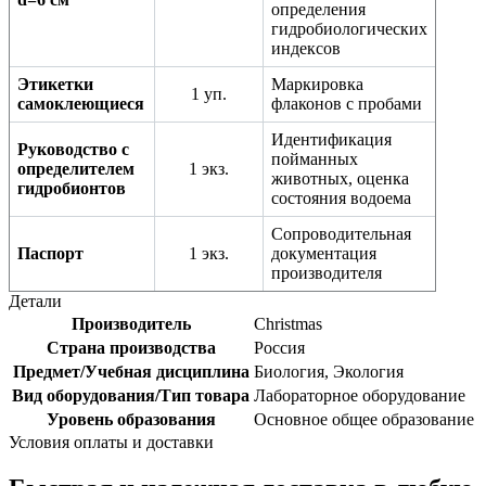
определения
гидробиологических
индексов
Этикетки
Маркировка
1 уп.
самоклеющиеся
флаконов с пробами
Идентификация
Руководство с
пойманных
определителем
1 экз.
животных, оценка
гидробионтов
состояния водоема
Сопроводительная
Паспорт
1 экз.
документация
производителя
Детали
Производитель
Christmas
Страна производства
Россия
Предмет/Учебная дисциплина
Биология, Экология
Вид оборудования/Тип товара
Лабораторное оборудование
Уровень образования
Основное общее образование
Условия оплаты и доставки