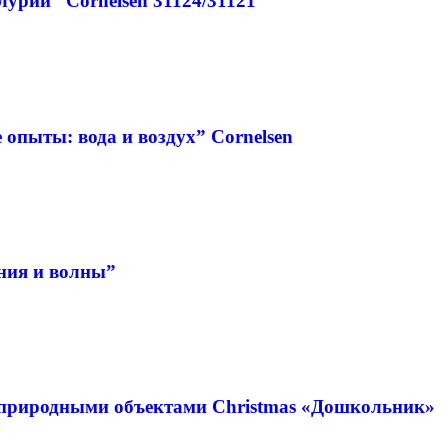
урий” Cornelsen 31124/31121
опыты: вода и воздух” Cornelsen
ния и волны”
 природными объектами Christmas «Дошкольник»