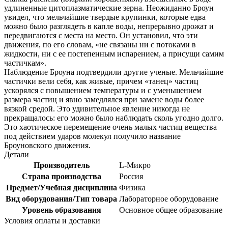
удлиненные цитоплазматические зерна. Неожиданно Броун
увидел, что мельчайшие твердые крупинки, которые едва
можно было разглядеть в капле воды, непрерывно дрожат и
передвигаются с места на место. Он установил, что эти
движения, по его словам, «не связаны ни с потоками в
жидкости, ни с ее постепенным испарением, а присущи самим
частичкам».
Наблюдение Броуна подтвердили другие ученые. Мельчайшие
частички вели себя, как живые, причем «танец» частиц
ускорялся с повышением температуры и с уменьшением
размера частиц и явно замедлялся при замене воды более
вязкой средой. Это удивительное явление никогда не
прекращалось: его можно было наблюдать сколь угодно долго.
Это хаотическое перемещение очень малых частиц вещества
под действием ударов молекул получило название
Броуновского движения.
Детали
Производитель
L-Микро
Страна производства
Россия
Предмет/Учебная дисциплина
Физика
Вид оборудования/Тип товара
Лабораторное оборудование
Уровень образования
Основное общее образование
Условия оплаты и доставки