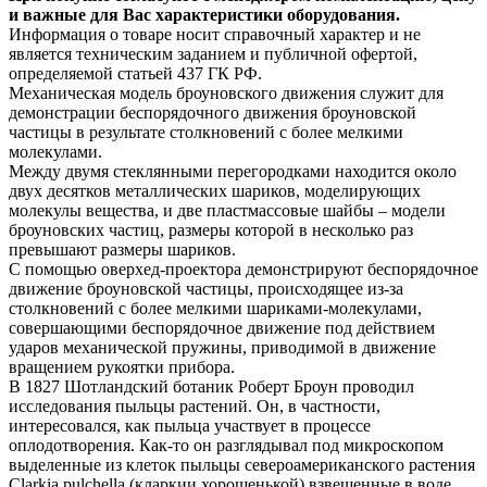
и важные для Вас характеристики оборудования.
Информация о товаре носит справочный характер и не
является техническим заданием и публичной офертой,
определяемой статьей 437 ГК РФ.
Механическая модель броуновского движения служит для
демонстрации беспорядочного движения броуновской
частицы в результате столкновений с более мелкими
молекулами.
Между двумя стеклянными перегородками находится около
двух десятков металлических шариков, моделирующих
молекулы вещества, и две пластмассовые шайбы – модели
броуновских частиц, размеры которой в несколько раз
превышают размеры шариков.
С помощью оверхед-проектора демонстрируют беспорядочное
движение броуновской частицы, происходящее из-за
столкновений с более мелкими шариками-молекулами,
совершающими беспорядочное движение под действием
ударов механической пружины, приводимой в движение
вращением рукоятки прибора.
В 1827 Шотландский ботаник Роберт Броун проводил
исследования пыльцы растений. Он, в частности,
интересовался, как пыльца участвует в процессе
оплодотворения. Как-то он разглядывал под микроскопом
выделенные из клеток пыльцы североамериканского растения
Clarkia pulchella (кларкии хорошенькой) взвешенные в воде