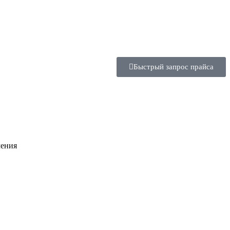
Быстрый запрос прайса
чения