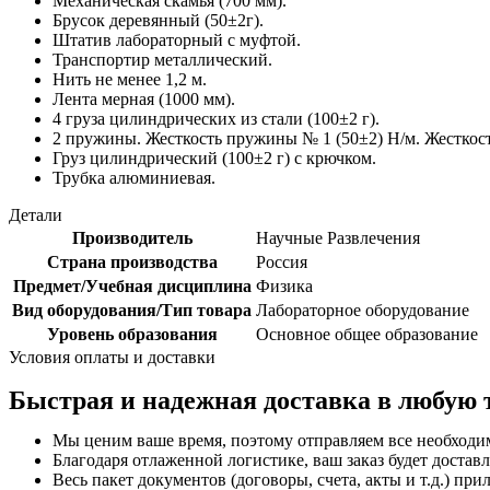
Механическая скамья (700 мм).
Брусок деревянный (50±2г).
Штатив лабораторный с муфтой.
Транспортир металлический.
Нить не менее 1,2 м.
Лента мерная (1000 мм).
4 груза цилиндрических из стали (100±2 г).
2 пружины. Жесткость пружины № 1 (50±2) Н/м. Жесткос
Груз цилиндрический (100±2 г) с крючком.
Трубка алюминиевая.
Детали
Производитель
Научные Развлечения
Страна производства
Россия
Предмет/Учебная дисциплина
Физика
Вид оборудования/Тип товара
Лабораторное оборудование
Уровень образования
Основное общее образование
Условия оплаты и доставки
Быстрая и надежная доставка в любую 
Мы ценим ваше время, поэтому отправляем все необходи
Благодаря отлаженной логистике, ваш заказ будет доставл
Весь пакет документов (договоры, счета, акты и т.д.) пр