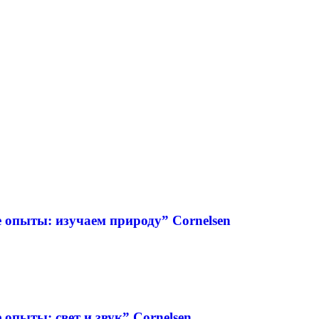
 опыты: изучаем природу” Cornelsen
опыты: свет и звук” Cornelsen