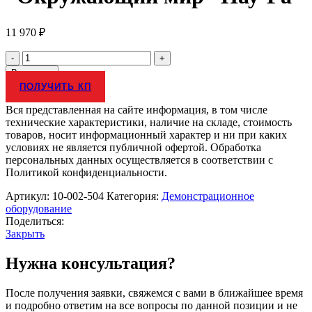
11 970
₽
Количество
товара
В корзину
Комплект
ПОЛУЧИТЬ КП
для
практического
Вся представленная на сайте информация, в том числе
изучения
технические характеристики, наличие на складе, стоимость
естественно-
товаров, носит информационный характер и ни при каких
научных
условиях не является публичной офертой. Обработка
тем
персональных данных осуществляется в соответствии с
по
Политикой конфиденциальности.
предмету
"Окружающий
Артикул:
10-002-504
Категория:
Демонстрационное
мир"
оборудование
Нау-
Поделиться:
Ра
Закрыть
Нужна консультация?
После получения заявки, свяжемся с вами в ближайшее время
и подробно ответим на все вопросы по данной позиции и не